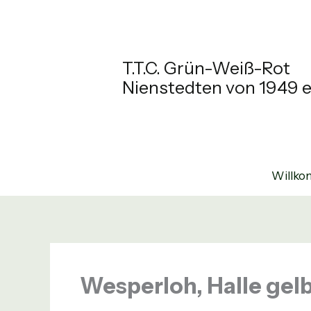
Zum
Inhalt
springen
T.T.C. Grün-Weiß-Rot
Nienstedten von 1949 e
Willk
Wesperloh, Halle gel